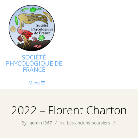
Skip
to
content
SOCIÉTÉ
PHYCOLOGIQUE DE
FRANCE
Primary
Menu
Navigation
Menu
2022 – Florent Charton
By:
admin1867
In:
Les anciens boursiers