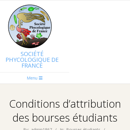
Skip
to
content
SOCIÉTÉ
PHYCOLOGIQUE DE
FRANCE
Primary
Menu
Navigation
Menu
Conditions d’attribution
des bourses étudiants
By:
admin1867
In:
Bourses étudiants